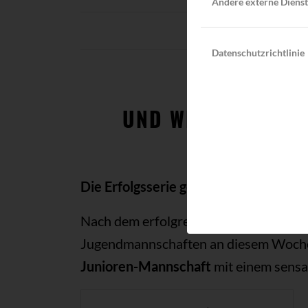
Andere externe Diens
20. MAI 
/
Datenschutzrichtlinie
TCA NEWS
UND WIEDER EIN S
Die Erfolgsserie geht weiter!
Nach dem erfolgreichen Auftakt am 1. S
Jugendmannschaften an diesem Wochen
Junioren-Mannschaft
mit einem sensat