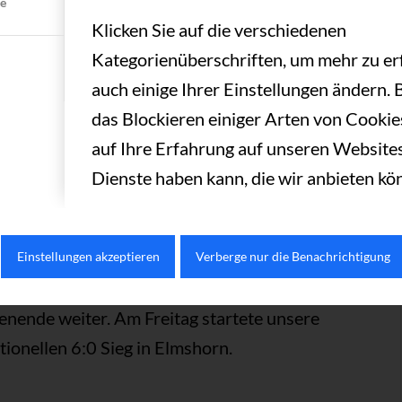
te
Klicken Sie auf die verschiedenen
2019
VON
TC AUE
Kategorienüberschriften, um mehr zu er
auch einige Ihrer Einstellungen ändern. 
das Blockieren einiger Arten von Cooki
,
TCA NEWS JUGEND
ENSATIONELLER SPIELTAG
auf Ihre Erfahrung auf unseren Websites
Dienste haben kann, die wir anbieten kö
Einstellungen akzeptieren
Verberge nur die Benachrichtigung
pieltag ging die Erfolgsserie unserer
ende weiter. Am Freitag startete unsere
ionellen 6:0 Sieg in Elmshorn.