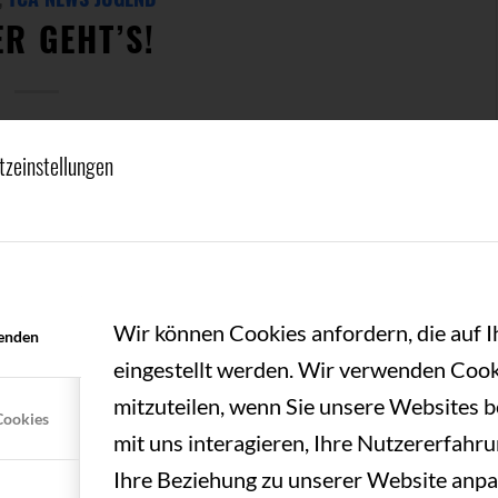
ER GEHT’S!
tzeinstellungen
r: Herzlichen Glückwunsch an alle
1, super Start der Midcourts mit spannenden
Wir können Cookies anfordern, die auf 
 gegen Horst 3:0. Klasse und weiter so!
enden
eingestellt werden. Wir verwenden Cook
 Jugendwart-Team 🌞
mitzuteilen, wenn Sie unsere Websites b
Cookies
mit uns interagieren, Ihre Nutzererfahr
Ihre Beziehung zu unserer Website anpa