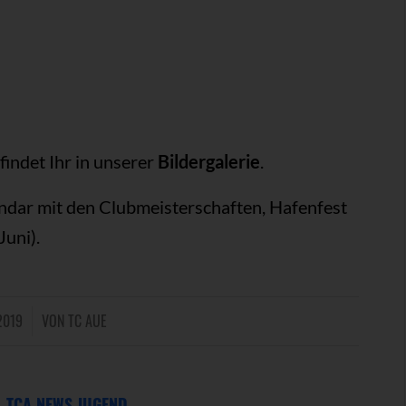
findet Ihr in unserer
Bildergalerie
.
ndar mit den Clubmeisterschaften, Hafenfest
Juni).
2019
VON
TC AUE
,
TCA NEWS JUGEND