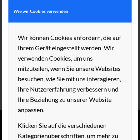
Dank an den Sparclub für die großzügige
Wie wir Cookies verwenden
Spende!
Wir können Cookies anfordern, die auf
Ihrem Gerät eingestellt werden. Wir
verwenden Cookies, um uns
21. MÄRZ 2019
VON
TC AUE
/
mitzuteilen, wenn Sie unsere Websites
besuchen, wie Sie mit uns interagieren,
Ihre Nutzererfahrung verbessern und
Ihre Beziehung zu unserer Website
anpassen.
Klicken Sie auf die verschiedenen
Kategorienüberschriften, um mehr zu
TC AUE WEDEL