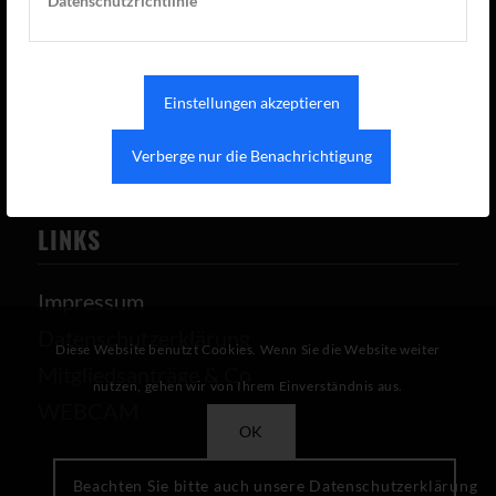
Datenschutzrichtlinie
vorstand(at)tcaue.de
Nachricht senden
Einstellungen akzeptieren
Verberge nur die Benachrichtigung
LINKS
Impressum
Datenschutzerklärung
Diese Website benutzt Cookies. Wenn Sie die Website weiter
Mitgliedsanträge & Co
nutzen, gehen wir von Ihrem Einverständnis aus.
WEBCAM
OK
Beachten Sie bitte auch unsere Datenschutzerklärung