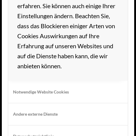
erfahren. Sie können auch einige Ihrer
Herzlich Willkommen im TC Aue Wedel.
Einstellungen ändern. Beachten Sie,
Unsere schöne Tennisanlage liegt im grünen
dass das Blockieren einiger Arten von
Herzen von Wedel. Wir freuen uns auf Ihren
Cookies Auswirkungen auf Ihre
Besuch!
Erfahrung auf unseren Websites und
auf die Dienste haben kann, die wir
anbieten können.
KONTAKT
Notwendige Website Cookies
TC Aue Wedel e.V.
Andere externe Dienste
Flerrentwiete 7
D-22880 Wedel