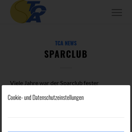
TCA NEWS
SPARCLUB
Viele Jahre war der Sparclub fester
Bestandteil des TC Aue Wedel. Jetzt wurden
Cookie- und Datenschutzeinstellungen
die Sparkästen abgeschraubt und der
Sparclub aufgelöst. Das restliche
Vereinsvermögen wurde der
Jugendabteilung gespendet. Herzlichen