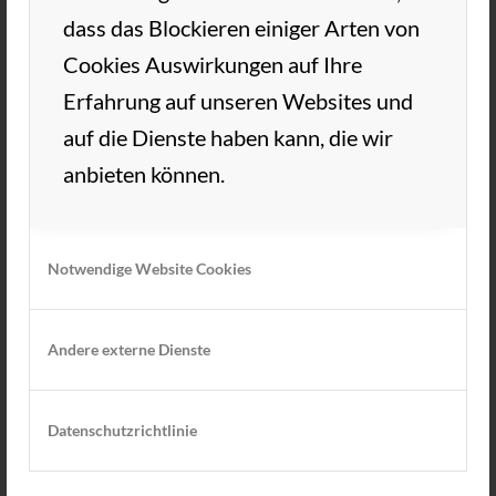
dass das Blockieren einiger Arten von
Matches!
Cookies Auswirkungen auf Ihre
Nach dem Turnier ist vor dem Turnier:
Erfahrung auf unseren Websites und
auf die Dienste haben kann, die wir
WIR FREUEN IN 2023 AUF DAS NÄCHSTE
BRÜCKENTURNIER BEIM TC WEDEL!
anbieten können.
Notwendige Website Cookies
IMPRESSIONEN VOM BRÜCKENTURNIER 2022
Andere externe Dienste
Datenschutzrichtlinie