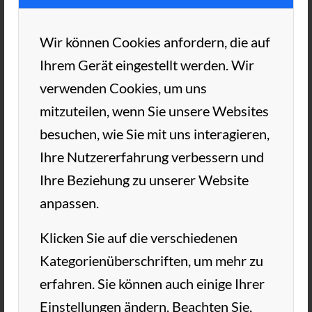
2022!
Wir können Cookies anfordern, die auf
Blauer Himmel, Sommer, Sonne, Sonntag –
Ihrem Gerät eingestellt werden. Wir
der perfekte Tag für Tennis! In diesem Jahr
verwenden Cookies, um uns
war der TC Aue Ausrichter des jährlich
mitzuteilen, wenn Sie unsere Websites
stattfindenden Brückenturniers. 20
besuchen, wie Sie mit uns interagieren,
Mitglieder aus beiden Clubs hatten sich
Ihre Nutzererfahrung verbessern und
angemeldet, um in jeweils 5 verschieden
Ihre Beziehung zu unserer Website
gemixten Doppeln miteinander um Punkte
anpassen.
zu fighten, aber vor allem sportlichen Spaß
zu haben.
Klicken Sie auf die verschiedenen
Kategorienüberschriften, um mehr zu
Bei bestem Wetter, Top Stimmung und
erfahren. Sie können auch einige Ihrer
hervorragender Bewirtung hatten alle
Einstellungen ändern. Beachten Sie,
Teilnehmer:innen viel Spaß und gute