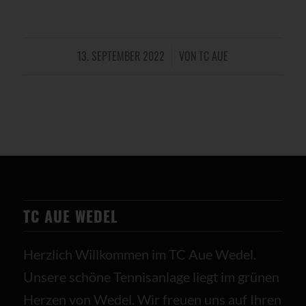
13. SEPTEMBER 2022
VON
TC AUE
/
TC AUE WEDEL
Herzlich Willkommen im TC Aue Wedel.
Unsere schöne Tennisanlage liegt im grünen
Herzen von Wedel. Wir freuen uns auf Ihren