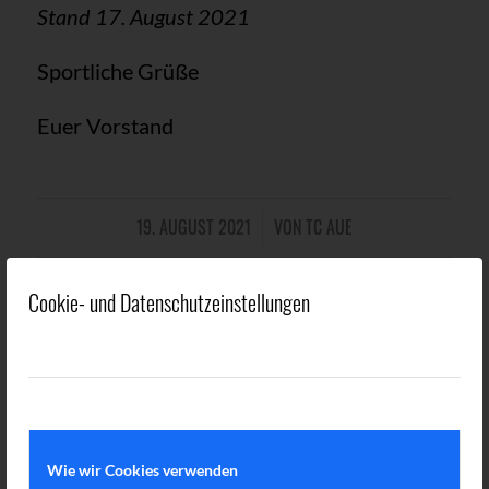
Stand 17. August 2021
Sportliche Grüße
Euer Vorstand
19. AUGUST 2021
VON
TC AUE
/
Cookie- und Datenschutzeinstellungen
TCA NEWS
,
TCA NEWS JUGEND
SOMMERFERIEN
TENNISCAMP JUGEND
Wie wir Cookies verwenden