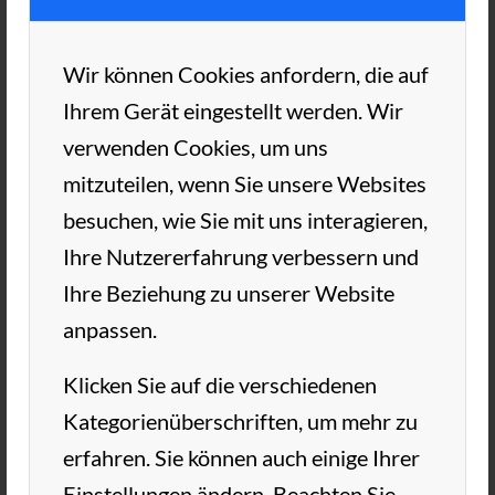
Es ging nicht nur ums Tennis spielen…
Wir können Cookies anfordern, die auf
In den ersten zwei Ferienwochen fanden
Ihrem Gerät eingestellt werden. Wir
unter Einhaltung der AHA-Regeln wieder
verwenden Cookies, um uns
unsere beliebten Sommerferien-
mitzuteilen, wenn Sie unsere Websites
Tenniscamps für die Jugend statt. Unter der
besuchen, wie Sie mit uns interagieren,
Leitung unseres Cheftrainers Bernhard
Ihre Nutzererfahrung verbessern und
Lasogga und mit Unterstützung unseres
Ihre Beziehung zu unserer Website
beliebten KODIFIT-Trainers Mika Lasogga
anpassen.
kam die Jugend ganz schön ins Schwitzen.
Klicken Sie auf die verschiedenen
Kategorienüberschriften, um mehr zu
erfahren. Sie können auch einige Ihrer
Einstellungen ändern. Beachten Sie,