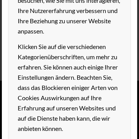
besuchen, wie Sie mit uns interagieren,
See you, Manni
Ihre Nutzererfahrung verbessern und
Ihre Beziehung zu unserer Website
anpassen.
13. OKTOBER 2024
VON
TC AUE
/
Klicken Sie auf die verschiedenen
Kategorienüberschriften, um mehr zu
erfahren. Sie können auch einige Ihrer
Einstellungen ändern. Beachten Sie,
dass das Blockieren einiger Arten von
Cookies Auswirkungen auf Ihre
TC AUE WEDEL
Erfahrung auf unseren Websites und
auf die Dienste haben kann, die wir
Herzlich Willkommen im TC Aue Wedel.
anbieten können.
Unsere schöne Tennisanlage liegt im grünen