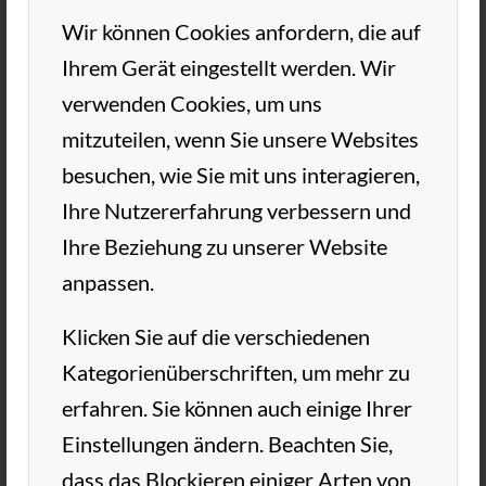
Wechselkleidung deponiert werden
Wir können Cookies anfordern, die auf
Abstandsregeln auf der gesamten
Ihrem Gerät eingestellt werden. Wir
Anlage einhalten
verwenden Cookies, um uns
Spielbetrieb nur nach Vorgabe vom
mitzuteilen, wenn Sie unsere Websites
Verband
besuchen, wie Sie mit uns interagieren,
Doppel ist nicht erlaubt – mit Ausnahme
Ihre Nutzererfahrung verbessern und
von Personen des gemeinsamen
Ihre Beziehung zu unserer Website
Haushaltes
anpassen.
Einzel unter Einhaltung der
Klicken Sie auf die verschiedenen
Abstandsregeln ( Spielpause / Wechsel )
Kategorienüberschriften, um mehr zu
erlaubt
erfahren. Sie können auch einige Ihrer
Training ausserhalb geschlossener
Einstellungen ändern. Beachten Sie,
Räume ohne Körperkontakt (
dass das Blockieren einiger Arten von