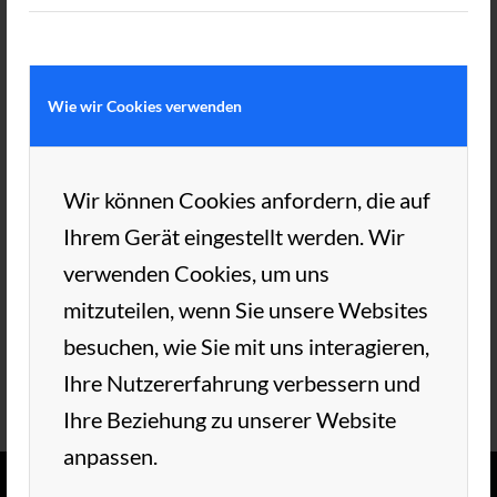
Die Herren 70 legten ihren monatlichen
Schulungs- u. Übungsabend auf diesen
Termin und genossen die tolle Stimmung. Es
Wie wir Cookies verwenden
ist einfach schön sich in der tennislosen Zeit
zu sehen und Kontakt zu halten. Wir freuen
Wir können Cookies anfordern, die auf
uns schon auf den März.
Ihrem Gerät eingestellt werden. Wir
verwenden Cookies, um uns
19. FEBRUAR 2026
VON
TC AUE
/
mitzuteilen, wenn Sie unsere Websites
besuchen, wie Sie mit uns interagieren,
Ihre Nutzererfahrung verbessern und
Ihre Beziehung zu unserer Website
anpassen.