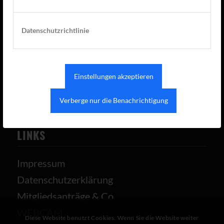
D-22880 Wedel
Datenschutzrichtlinie
vorstand(at)tcaue.de
Nachricht senden
Einstellungen akzeptieren
Verberge nur die Benachrichtigung
LINKS
Impressum
Datenschutzerklärung
Mitgliedsanträge & Co
WEBCAM
Diese Website benutzt Cookies. Wenn Sie die Website weiter