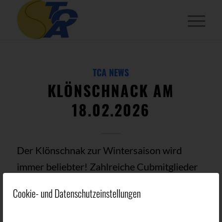
TCA NEWS
KLÖNSCHNACK AM
18.02.2026
Der Klönschnak zur Wintersaison wird
immer beliebter! Zahlreiche Cubmitglieder
waren erschienen, freuten sich über ein
Cookie- und Datenschutzeinstellungen
Wiedersehen, auf interessante Gespräche
und natürlich auf den neuesten Clubtratsch.