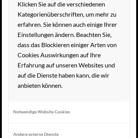
Klicken Sie auf die verschiedenen
TC AUE WEDEL
Kategorienüberschriften, um mehr zu
erfahren. Sie können auch einige Ihrer
Herzlich Willkommen im TC Aue Wedel.
Einstellungen ändern. Beachten Sie,
Unsere schöne Tennisanlage liegt im grünen
dass das Blockieren einiger Arten von
Herzen von Wedel. Wir freuen uns auf Ihren
Cookies Auswirkungen auf Ihre
Besuch!
Erfahrung auf unseren Websites und
auf die Dienste haben kann, die wir
anbieten können.
KONTAKT
Notwendige Website Cookies
TC Aue Wedel e.V.
Andere externe Dienste
Flerrentwiete 7