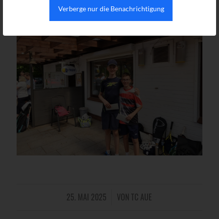
Verberge nur die Benachrichtigung
25. MAI 2025
VON
TC AUE
/