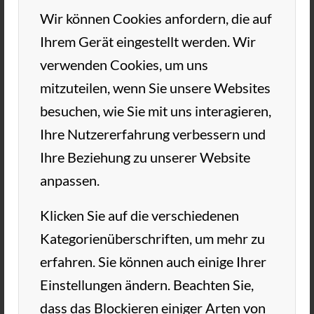
Wir können Cookies anfordern, die auf
Und auch der Sonntag brachte ein
Ihrem Gerät eingestellt werden. Wir
erfreuliches Ergebnis: Mit 3:0 und sehr
verwenden Cookies, um uns
klaren Ergebnissen ließen unsere
Knaben
mitzuteilen, wenn Sie unsere Websites
den SUS Waldenau hinter sich.
besuchen, wie Sie mit uns interagieren,
Toll gemacht Ihr Tennis-Cracks!
Ihre Nutzererfahrung verbessern und
Ihre Beziehung zu unserer Website
anpassen.
Klicken Sie auf die verschiedenen
7. MAI 2019
VON
TC AUE
/
Kategorienüberschriften, um mehr zu
erfahren. Sie können auch einige Ihrer
Einstellungen ändern. Beachten Sie,
EINTRAG TEILEN
dass das Blockieren einiger Arten von