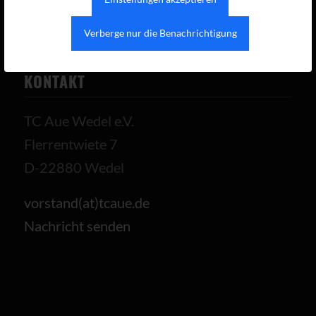
Verberge nur die Benachrichtigung
KONTAKT
TC Aue Wedel e.V.
Flerrentwiete 7
D-22880 Wedel
vorstand(at)tcaue.de
Nachricht senden