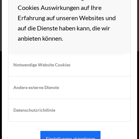
Cookies Auswirkungen auf Ihre
Erfahrung auf unseren Websites und
auf die Dienste haben kann, die wir
anbieten können.
Notwendige Website Cookies
TC AUE WEDEL
Andere externe Dienste
Herzlich Willkommen im TC Aue Wedel.
Unsere schöne Tennisanlage liegt im grünen
Datenschutzrichtlinie
Herzen von Wedel. Wir freuen uns auf Ihren
Besuch!
Einstellungen akzeptieren