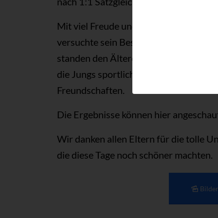
nach 1:1 Satzgleichstand wurde auch hi
Mit viel Freude und Begeisterung wurd
versuchte sein Bestes für sich und den
standen den Älteren im Nichts nach. Z
die Jungs sportliche Erfahrungen und 
Freundschaften.
Die Ergebnisse können hier angescha
Wir danken allen Eltern für die tolle U
die diese Tage noch schöner machten.
Bilde