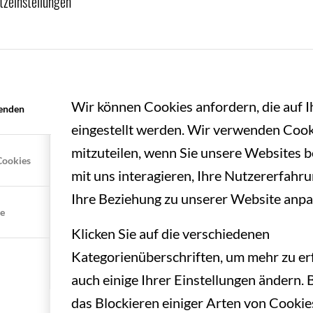
tzeinstellungen
Einzel- und Doppelwettbewerb endete die
Wir können Cookies anfordern, die auf 
enden
rgalerie CM Jugend
eingestellt werden. Wir verwenden Cook
mitzuteilen, wenn Sie unsere Websites b
Cookies
geisterte Jungs. Was für tolle Spiele haben
mit uns interagieren, Ihre Nutzererfahr
r Einzel-Gruppenphase wurden 9 im Tiebreak
Ihre Beziehung zu unserer Website anpa
te
Klicken Sie auf die verschiedenen
en die Ergebnisse sehr eng. Um die
Kategorienüberschriften, um mehr zu er
er erste Tag nicht aus und jeder Punkt musste
auch einige Ihrer Einstellungen ändern. 
 entwickelte sich zu einem spannenden Kampf:
das Blockieren einiger Arten von Cooki