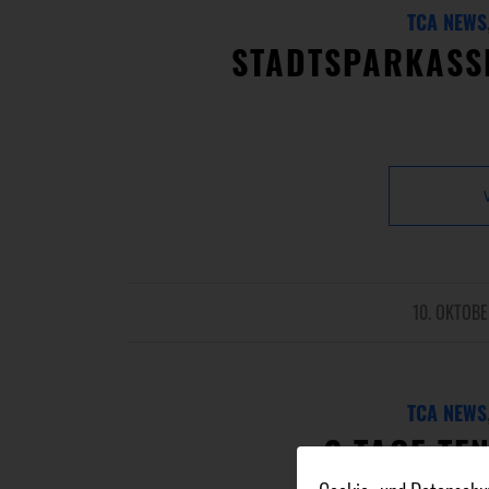
TCA NEWS
STADTSPARKASSE
10. OKTOB
/
TCA NEWS
2 TAGE TE