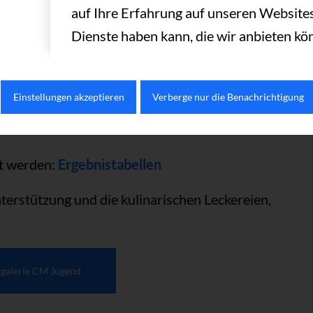
er im Tiebreak der Sieger ermittelt.
auf Ihre Erfahrung auf unseren Websites
Dienste haben kann, die wir anbieten kö
e auch das Doppelturnier gespielt. Jeder
 Partner zu geben. Die jüngeren Teilnehmer
usätzlich zu Medaillen und Preisen sammelten
Einstellungen akzeptieren
Verberge nur die Benachrichtigung
schlossen altersübergreifend neue
ut werden:
Ergebnistabellen
nterstützung und die kulinarischen Leckereien,
rgalerie CM Jugend