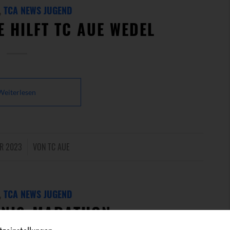
,
TCA NEWS JUGEND
 HILFT TC AUE WEDEL
Weiterlesen
ER 2023
VON
TC AUE
,
TCA NEWS JUGEND
NNIS-MARATHON