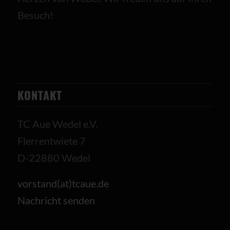
Besuch!
KONTAKT
TC Aue Wedel e.V.
Flerrentwiete 7
D-22880 Wedel
vorstand(at)tcaue.de
Nachricht senden