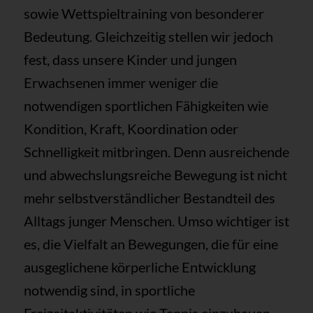
sowie Wettspieltraining von besonderer
Bedeutung. Gleichzeitig stellen wir jedoch
fest, dass unsere Kinder und jungen
Erwachsenen immer weniger die
notwendigen sportlichen Fähigkeiten wie
Kondition, Kraft, Koordination oder
Schnelligkeit mitbringen. Denn ausreichende
und abwechslungsreiche Bewegung ist nicht
mehr selbstverständlicher Bestandteil des
Alltags junger Menschen. Umso wichtiger ist
es, die Vielfalt an Bewegungen, die für eine
ausgeglichene körperliche Entwicklung
notwendig sind, in sportliche