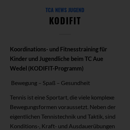
TCA NEWS JUGEND
KODIFIT
Koordinations- und Fitnesstraining
für
Kinder und Jugendliche
beim TC Aue
Wedel (KODIFIT-Programm)
Bewegung – Spaß – Gesundheit
Tennis ist eine Sportart, die viele komplexe
Bewegungsformen voraussetzt. Neben der
eigentlichen Tennistechnik und Taktik, sind
Konditions-, Kraft- und Ausdauerübungen