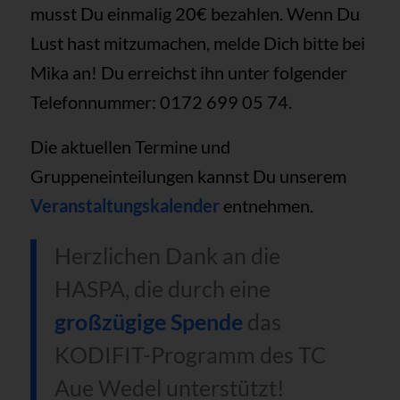
musst Du einmalig 20€ bezahlen. Wenn Du
Lust hast mitzumachen, melde Dich bitte bei
Mika an! Du erreichst ihn unter folgender
Telefonnummer: 0172 699 05 74.
Die aktuellen Termine und
Gruppeneinteilungen kannst Du unserem
Veranstaltungskalender
entnehmen.
Herzlichen Dank an die
HASPA, die durch eine
großzügige Spende
das
KODIFIT-Programm des TC
Aue Wedel unterstützt!