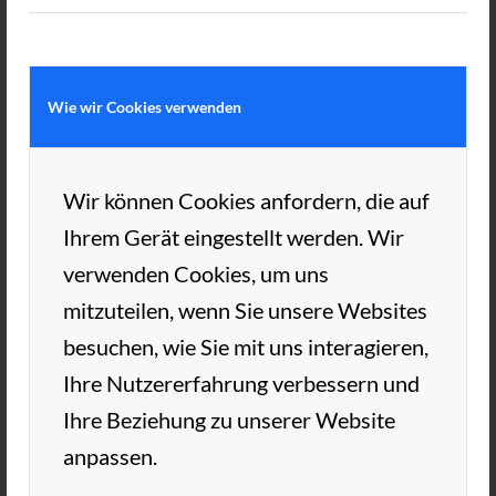
Organisation von Fahrern/Fahrerinnen
für die Auswärtsspiele
Bälle für die Heimspiele „parat“ haben
Wie wir Cookies verwenden
(pro Einzelspiel 3 neue Bälle)
Mannschaftsmappe führen
Wir können Cookies anfordern, die auf
(Spielberichte sammeln)> auf
Ihrem Gerät eingestellt werden. Wir
Unterschriften der Spielberichte
verwenden Cookies, um uns
achten!! Oberschiedsrichter/in ist immer
mitzuteilen, wenn Sie unsere Websites
der/die Mannschaftsführer/in der
besuchen, wie Sie mit uns interagieren,
Gastmannschaft, Durchschlag für die
Ihre Nutzererfahrung verbessern und
gegnerische Mannschaft)
Ihre Beziehung zu unserer Website
Spielberichtseingabe über das NuLiga-
anpassen.
System bis spätestens 12:00 des