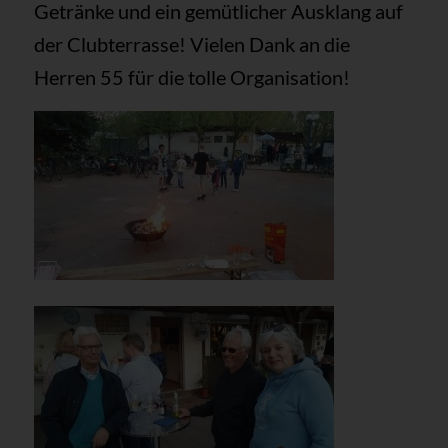
Getränke und ein gemütlicher Ausklang auf
der Clubterrasse! Vielen Dank an die
Herren 55 für die tolle Organisation!