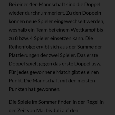
Bei einer 4er-Mannschaft sind die Doppel
wieder durchnummeriert. Zu den Doppeln
können neue Spieler eingewechselt werden,
weshalb ein Team bei einem Wettkampf bis
zu 8 bzw. 4 Spieler einsetzen kann. Die
Reihenfolge ergibt sich aus der Summe der
Platzierungen der zwei Spieler. Das erste
Doppel spielt gegen das erste Doppel usw.
Für jedes gewonnene Match gibt es einen
Punkt. Die Mannschaft mit den meisten
Punkten hat gewonnen.
Die Spiele im Sommer finden in der Regel in
der Zeit von Mai bis Juli auf den