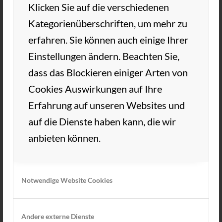
Klicken Sie auf die verschiedenen
folgenden Werkstages
Kategorienüberschriften, um mehr zu
(Mannschaftsführer/in bekommt ein
erfahren. Sie können auch einige Ihrer
Passwort)
Einstellungen ändern. Beachten Sie,
Essenbestellung für die Heimspiele bei
dass das Blockieren einiger Arten von
der „Bewirtung“ (Kosten für 1 Essen –
Cookies Auswirkungen auf Ihre
Achtung begrenztes Budget!!- und 1
Erfahrung auf unseren Websites und
großes Getränk übernimmt im
auf die Dienste haben kann, die wir
Jugendbereich der Verein, Quittung
anbieten können.
ausstellen lassen)
Wenn Ihr noch Fragen habt, meldet Euch
Notwendige Website Cookies
gerne unter jugendwart@tcaue.de
Andere externe Dienste