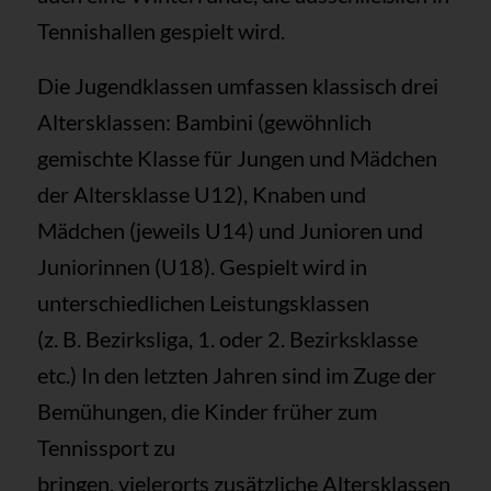
Tennishallen gespielt wird.
Die Jugendklassen umfassen klassisch drei
Altersklassen: Bambini (gewöhnlich
gemischte Klasse für Jungen und Mädchen
der Altersklasse U12), Knaben und
Mädchen (jeweils U14) und Junioren und
Juniorinnen (U18). Gespielt wird in
unterschiedlichen Leistungsklassen
(z. B. Bezirksliga, 1. oder 2. Bezirksklasse
etc.) In den letzten Jahren sind im Zuge der
Bemühungen, die Kinder früher zum
Tennissport zu
bringen, vielerorts zusätzliche Altersklassen