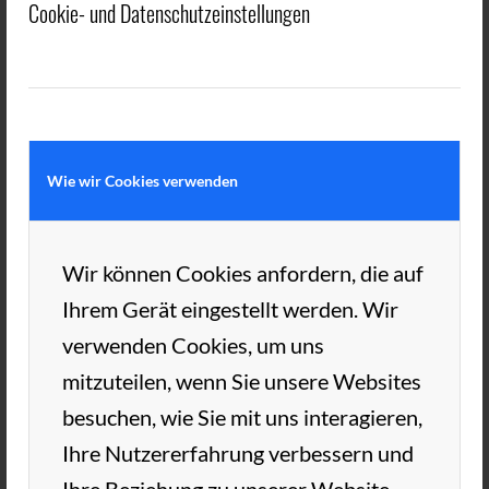
Cookie- und Datenschutzeinstellungen
weiter um den Einzug ins Finale gespielt.
Nach Auswertung der Spiele standen die
Paarungen für das kleine und große Finale
fest:
Wie wir Cookies verwenden
In einem spannenden Finale um Platz 1
konnten Tanja und Marcus ihren Titel gegen
Wir können Cookies anfordern, die auf
Sigrid und Martin verteidigen. Die
Ihrem Gerät eingestellt werden. Wir
Nudelholz-Trophäe bleibt in der Familie
verwenden Cookies, um uns
Kopp-Malek, so dass sie es zu Hause
mitzuteilen, wenn Sie unsere Websites
weiterhin krachen lassen können.
besuchen, wie Sie mit uns interagieren,
Ihre Nutzererfahrung verbessern und
Ihre Beziehung zu unserer Website