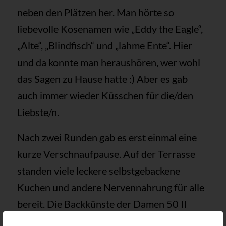
neben den Plätzen her. Man hörte so
liebevolle Kosenamen wie „Eddy the Eagle“,
„Alte“, „Blindfisch“ und „lahme Ente“. Hier
und da konnte man heraushören, wer wohl
das Sagen zu Hause hatte :) Aber es gab
auch immer wieder Küsschen für die/den
Liebste/n.
Nach zwei Runden gab es erst einmal eine
kurze Verschnaufpause. Auf der Terrasse
standen viele leckere selbstgebackene
Kuchen und andere Nervennahrung für alle
bereit. Die Backkünste der Damen 50 II
wurden sehr gelobt! Gestärkt wurde dann