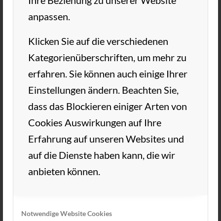
anpassen.
Klicken Sie auf die verschiedenen
Kategorienüberschriften, um mehr zu
erfahren. Sie können auch einige Ihrer
Einstellungen ändern. Beachten Sie,
dass das Blockieren einiger Arten von
Cookies Auswirkungen auf Ihre
Erfahrung auf unseren Websites und
Carola und Michi Kock holten sich bei ihrer
auf die Dienste haben kann, die wir
ersten Teilnahme an einem Ehekrachturnier
anbieten können.
den 3. Platz! Marlies und Michi haben toll
gekämpft, aber am Schluss fehlte ihnen das
Quäntchen Glück.
Notwendige Website Cookies