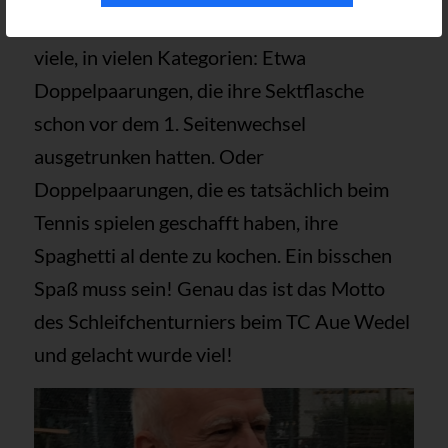
Gewinner gab es am Ende auf jeden Fall
viele, in vielen Kategorien: Etwa
Doppelpaarungen, die ihre Sektflasche
schon vor dem 1. Seitenwechsel
ausgetrunken hatten. Oder
Doppelpaarungen, die es tatsächlich beim
Tennis spielen geschafft haben, ihre
Spaghetti al dente zu kochen. Ein bisschen
Spaß muss sein! Genau das ist das Motto
des Schleifchenturniers beim TC Aue Wedel
und gelacht wurde viel!