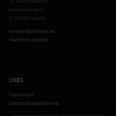
TC Aue Wedel e.V.
Flerrentwiete 7
D-22880 Wedel
vorstand(at)tcaue.de
Nachricht senden
LINKS
Impressum
Datenschutzerklärung
Mitgliedsanträge & Co
Diese Website benutzt Cookies. Wenn Sie die Website weiter