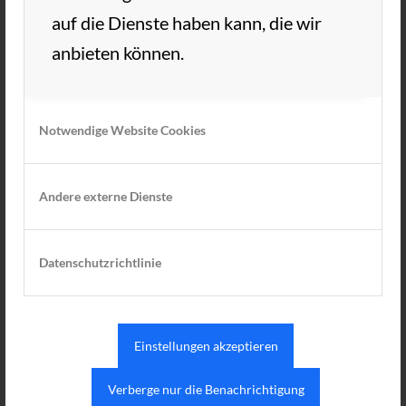
auf die Dienste haben kann, die wir
anbieten können.
Notwendige Website Cookies
Andere externe Dienste
Viele fleißige Helfer präparieren die Anlage
für das legendäre Schleifchenturnier. Und
Datenschutzrichtlinie
das hat es wieder mal in sich! Rote Rosen,
Pasta & Sekt! Alles weitere bleibt Eurer
Einstellungen akzeptieren
Fantasie überlassen. Oder schaut mal
hier
vorbei!
Verberge nur die Benachrichtigung