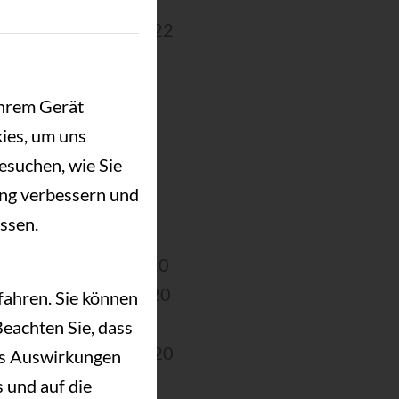
Oktober 2022
September 2022
August 2022
Juni 2022
Ihrem Gerät
Mai 2022
ies, um uns
August 2021
esuchen, wie Sie
Mai 2021
ung verbessern und
April 2021
ssen.
März 2021
Dezember 2020
November 2020
fahren. Sie können
Oktober 2020
Beachten Sie, dass
September 2020
es Auswirkungen
August 2020
 und auf die