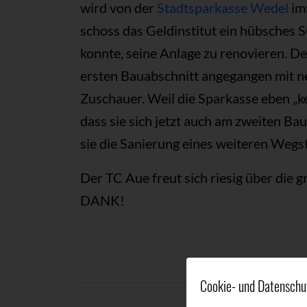
wird von der
Stadtsparkasse Wedel
im
schoss das Geldinstitut ein hübsches
konnte, seine Anlage zu renovieren. D
ersten Bauabschnitt angegangen mit n
Zuschauer. Weil die Sparkasse eben „k
dass sie sich jetzt auch am zweiten Ba
sie die Sanierung eines weiteren Wegs
Der TC Aue freut sich riesig über di
DANK!
12. NOVEMB
/
Cookie- und Datenschu