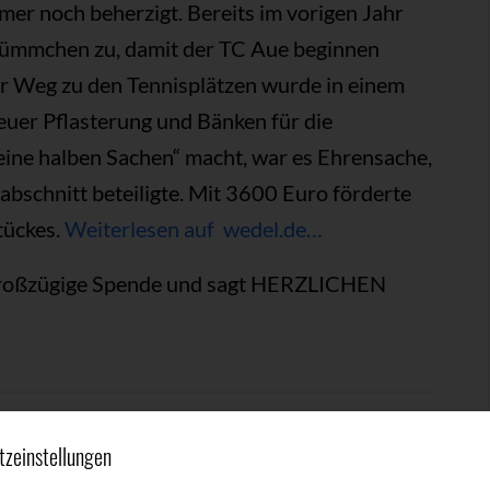
mer noch beherzigt. Bereits im vorigen Jahr
 Sümmchen zu, damit der TC Aue beginnen
er Weg zu den Tennisplätzen wurde in einem
euer Pflasterung und Bänken für die
eine halben Sachen“ macht, war es Ehrensache,
uabschnitt beteiligte. Mit 3600 Euro förderte
tückes.
Weiterlesen auf wedel.de…
e großzügige Spende und sagt HERZLICHEN
ER 2020
VON
TC AUE
tzeinstellungen