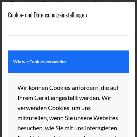
Brauch des Osterfeuers geht auf einen alten
Wedeler Mythos zurück, der besagt, dass
Cookie- und Datenschutzeinstellungen
das gemeinsame Feiern am Feuer zur
Saisoneröffnung positive Auswirkungen auf
das Ballgefühl der Anwesenden hat. Nicht
ganz wissenschaftliche Studien belegen,
Wie wir Cookies verwenden
dass vor allem diejenigen, die sich tatkräftig
am Gelingen der Eröffnungsveranstaltung
und des Osterfeuers beteiligen, ihre Spiele
Wir können Cookies anfordern, die auf
in der Saison häufiger gewinnen. Möge es
Ihrem Gerät eingestellt werden. Wir
auch dieses Jahr so sein. Dank an alle Helfer.
verwenden Cookies, um uns
mitzuteilen, wenn Sie unsere Websites
besuchen, wie Sie mit uns interagieren,
21. APRIL 2025
VON
TC AUE
/