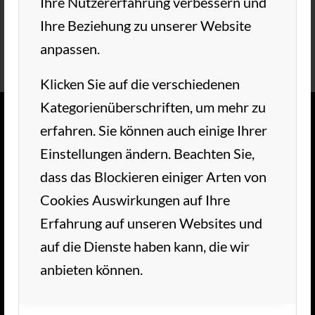
Ihre Nutzererfahrung verbessern und
Ihre Beziehung zu unserer Website
anpassen.
Klicken Sie auf die verschiedenen
Kategorienüberschriften, um mehr zu
erfahren. Sie können auch einige Ihrer
TC AUE WEDEL
Einstellungen ändern. Beachten Sie,
dass das Blockieren einiger Arten von
Herzlich Willkommen im TC Aue Wedel.
Cookies Auswirkungen auf Ihre
Unsere schöne Tennisanlage liegt im grünen
Erfahrung auf unseren Websites und
Herzen von Wedel. Wir freuen uns auf Ihren
auf die Dienste haben kann, die wir
Besuch!
anbieten können.