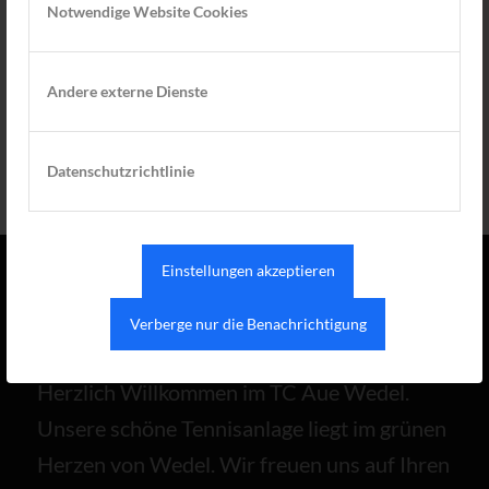
EINTRAG TEILEN
Notwendige Website Cookies
Andere externe Dienste
Datenschutzrichtlinie
Einstellungen akzeptieren
TC AUE WEDEL
Verberge nur die Benachrichtigung
Herzlich Willkommen im TC Aue Wedel.
Unsere schöne Tennisanlage liegt im grünen
Herzen von Wedel. Wir freuen uns auf Ihren