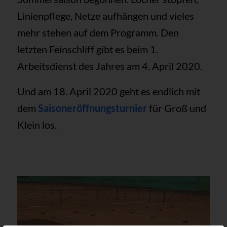
Linienpflege, Netze aufhängen und vieles
mehr stehen auf dem Programm. Den
letzten Feinschliff gibt es beim 1.
Arbeitsdienst des Jahres am 4. April 2020.
Und am 18. April 2020 geht es endlich mit
dem
Saisoneröffnungsturnier
für Groß und
Klein los.