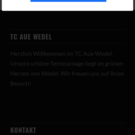
TC AUE WEDEL
Herzlich Willkommen im TC Aue Wedel.
Unsere schöne Tennisanlage liegt im grünen
Herzen von Wedel. Wir freuen uns auf Ihren
Besuch!
KONTAKT