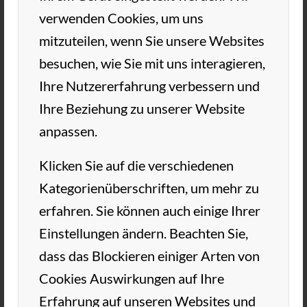
verwenden Cookies, um uns
So konnten wir in der Regenpause noch 4
mitzuteilen, wenn Sie unsere Websites
Durchgänge mit wechselnden
besuchen, wie Sie mit uns interagieren,
Partner/Gegner spielen. Keiner konnte alle 4
Ihre Nutzererfahrung verbessern und
Runden gewinnen. Das Endergebnis war
Ihre Beziehung zu unserer Website
dementsprechend knapp.
anpassen.
Kleine Anekdote zum Schluss.
Klicken Sie auf die verschiedenen
Der Sieger bekam diesmal nur den halben 1.
Kategorienüberschriften, um mehr zu
Preis. Ein übereifriger Mitspieler hatte vor
erfahren. Sie können auch einige Ihrer
der Siegerehrung, den Preis (Flasche Ouzo)
Einstellungen ändern. Beachten Sie,
in der Küche gefunden und an die
dass das Blockieren einiger Arten von
Anwesenden verteilt, was bei der
Cookies Auswirkungen auf Ihre
Preisverteilung im strömenden Regen für
Erfahrung auf unseren Websites und