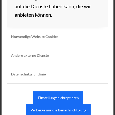
Erheiterung sorgte.
auf die Dienste haben kann, die wir
anbieten können.
Wir freuen uns aufs nächste Jahr
Eure Herren 60
Notwendige Website Cookies
4. OKTOBER 2022
VON
TC AUE
/
Andere externe Dienste
EINTRAG TEILEN
Datenschutzrichtlinie
Einstellungen akzeptieren
Verberge nur die Benachrichtigung