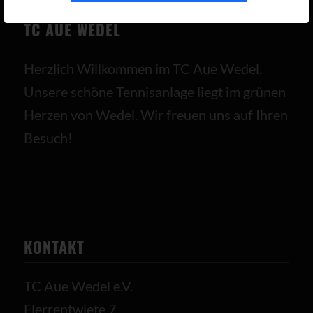
TC AUE WEDEL
Herzlich Willkommen im TC Aue Wedel.
Unsere schöne Tennisanlage liegt im grünen
Herzen von Wedel. Wir freuen uns auf Ihren
Besuch!
KONTAKT
TC Aue Wedel e.V.
Flerrentwiete 7