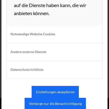
auf die Dienste haben kann, die wir
Euer TC Aue Vorstand
anbieten können.
23. JULI 2019
VON
TC AUE
/
Notwendige Website Cookies
EINTRAG TEILEN
Andere externe Dienste
Datenschutzrichtlinie
Einstellungen akzeptieren
Verberge nur die Benachrichtigung