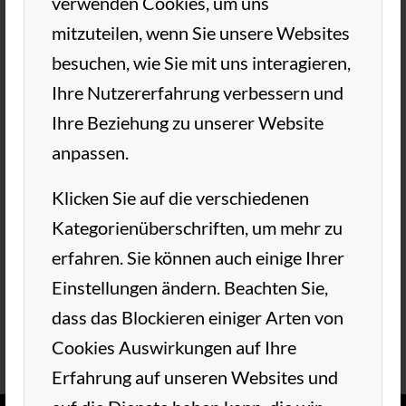
verwenden Cookies, um uns
Veranstaltungskateg
mitzuteilen, wenn Sie unsere Websites
orien:
besuchen, wie Sie mit uns interagieren,
Aushänge
,
Ihre Nutzererfahrung verbessern und
Clubtermine
,
Ihre Beziehung zu unserer Website
Clubtermine Jugend
anpassen.
VERANSTALTUNGSORT
Anlage TC Aue
Klicken Sie auf die verschiedenen
Kategorienüberschriften, um mehr zu
erfahren. Sie können auch einige Ihrer
Zum Kalender hinzufügen
Einstellungen ändern. Beachten Sie,
dass das Blockieren einiger Arten von
Cookies Auswirkungen auf Ihre
Erfahrung auf unseren Websites und