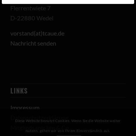
Flerrentwiete 7
D-22880 Wedel
vorstand(at)tcaue.de
Nachricht senden
LINKS
Impressum
Datenschutzerklärung
Diese Website benutzt Cookies. Wenn Sie die Website weiter
Mitgliedsanträge & Co
nutzen, gehen wir von Ihrem Einverständnis aus.