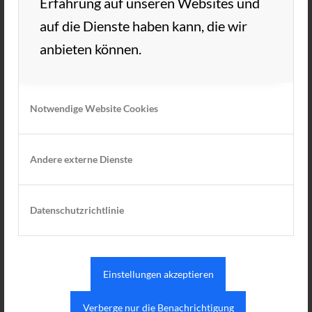
Datum:
Erfahrung auf unseren Websites und
TC AUE
9. Mai 2026
E-Mail
auf die Dienste haben kann, die wir
Zeit:
vorstand@tcaue.de
anbieten können.
10:00 - 14:00
Veranstaltungskateg
orien:
Notwendige Website Cookies
Clubtermine
,
Clubtermine Jugend
Andere externe Dienste
VERANSTALTUNGSORT
Anlage TC Aue
Datenschutzrichtlinie
Zum Kalender hinzufügen
Einstellungen akzeptieren
Verberge nur die Benachrichtigung