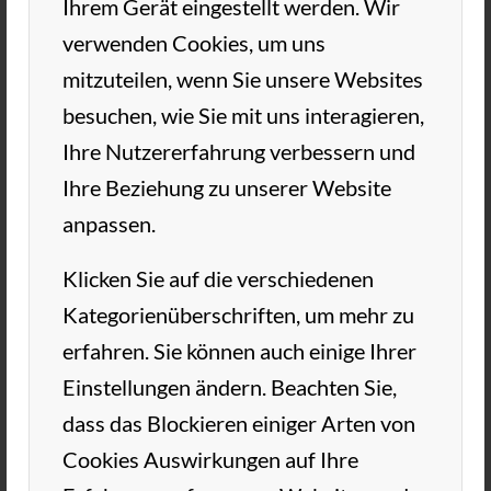
Ihrem Gerät eingestellt werden. Wir
und gemeinsam eine gute Zeit zu haben –
verwenden Cookies, um uns
ganz egal, ob Anfänger oder Profi.
mitzuteilen, wenn Sie unsere Websites
Zum Abschluss wird gemeinsam gegrillt,
besuchen, wie Sie mit uns interagieren,
bevor der Tag gegen 14:00 Uhr endet.
Ihre Nutzererfahrung verbessern und
Ihre Beziehung zu unserer Website
Also: Schnapp dir deine Freunde und sei
dabei – wir freuen uns auf dich!
anpassen.
Klicken Sie auf die verschiedenen
Anmeldungen sind für diese Veranstaltung
Kategorienüberschriften, um mehr zu
geschlossen
erfahren. Sie können auch einige Ihrer
Einstellungen ändern. Beachten Sie,
dass das Blockieren einiger Arten von
Cookies Auswirkungen auf Ihre
DETAILS
VERANSTALTER