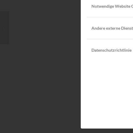
Notwendige Website 
TC Aue LK-Tagesturnier
Andere externe Diens
Datenschutzrichtlinie