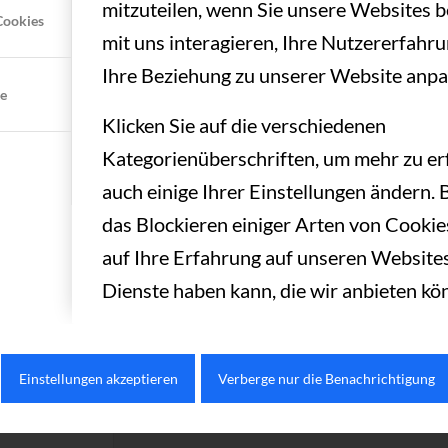
mitzuteilen, wenn Sie unsere Websites b
Cookies
mit uns interagieren, Ihre Nutzererfahr
Ich willige ein, das mich der TC Aue 
Ihre Beziehung zu unserer Website anpa
kontaktiert. Meine Daten werden auss
te
Eine Weitergabe an Dritte erfolgt nicht
Klicken Sie auf die verschiedenen
widerrufen.*
Kategorienüberschriften, um mehr zu er
Datenschutzerklärung
auch einige Ihrer Einstellungen ändern. 
das Blockieren einiger Arten von Cooki
Was ist 2 + 2*
auf Ihre Erfahrung auf unseren Websites
Dienste haben kann, die wir anbieten kö
Einstellungen akzeptieren
Verberge nur die Benachrichtigung