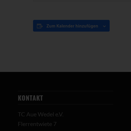
Zum Kalender hinzufügen
KONTAKT
TC Aue Wedel e.V.
Flerrentwiete 7