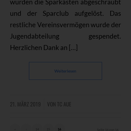
wurden die Sparkästen abgeschraubt
und der Sparclub aufgelöst. Das
restliche Vereinsvermögen wurde der
Jugendabteilung gespendet.
Herzlichen Dank an […]
Weiterlesen
21. MÄRZ 2019
VON
TC AUE
/
«
‹
14
15
16
Seite 16 von 16