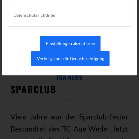
Datenschutzrichtlinie
Weiterlesen
Einstellungen akzeptieren
28. APRIL 2019
VON
TC AUE
/
Verberge nur die Benachrichtigung
TCA NEWS
SPARCLUB
Viele Jahre war der Sparclub fester
Bestandteil des TC Aue Wedel. Jetzt