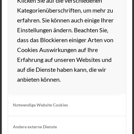
Klicken Sie auf die verschiedenen
Kategorienüberschriften, um mehr zu
erfahren. Sie können auch einige Ihrer
Einstellungen ändern. Beachten Sie,
dass das Blockieren einiger Arten von
Cookies Auswirkungen auf Ihre
Osterfeuer 2019 Osterfeuer 2019
Erfahrung auf unseren Websites und
beim TC Aue Wedel! Tolles
auf die Dienste haben kann, die wir
Osterfeuer, leckere Bratwürste, kühle
anbieten können.
Getränke und ein gemütlicher
Ausklang auf der Clubterrasse!
Notwendige Website Cookies
Vielen Dank an die Herren 55 für die
tolle […]
Andere externe Dienste