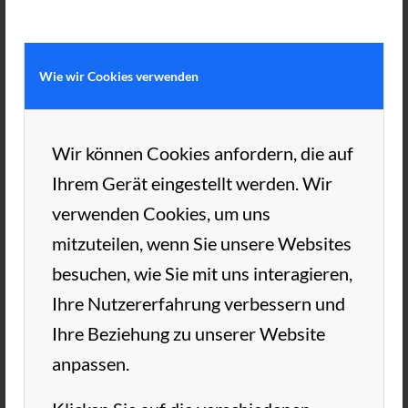
organisiert. Nochmal herzlichen Dank
dafür! Zum anderen […]
Wie wir Cookies verwenden
Weiterlesen
Wir können Cookies anfordern, die auf
Ihrem Gerät eingestellt werden. Wir
verwenden Cookies, um uns
3. MAI 2019
VON
TC AUE
/
mitzuteilen, wenn Sie unsere Websites
besuchen, wie Sie mit uns interagieren,
Ihre Nutzererfahrung verbessern und
TCA NEWS
,
TCA NEWS JUGEND
Ihre Beziehung zu unserer Website
ES BRANNTE!
anpassen.